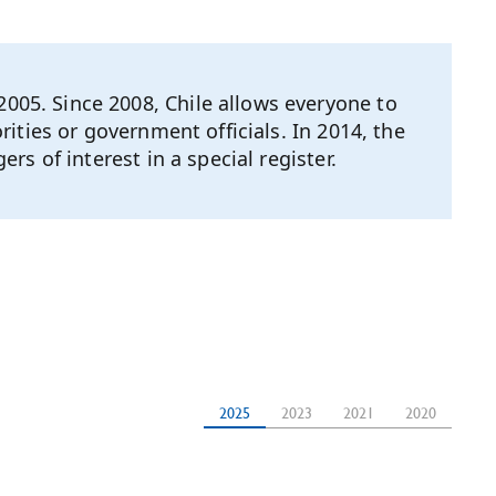
05. Since 2008, Chile allows everyone to
ities or government officials. In 2014, the
s of interest in a special register.
2025
2023
2021
2020