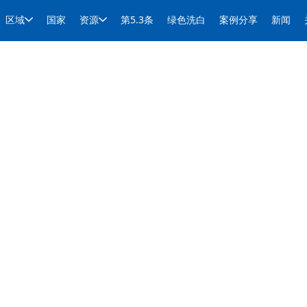
区域
国家
资源
第5.3条
绿色洗白
案例分享
新闻