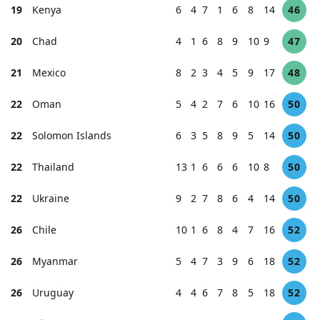
19
Kenya
6
4
7
1
6
8
14
46
20
Chad
4
1
6
8
9
10
9
47
21
Mexico
8
2
3
4
5
9
17
48
22
Oman
5
4
2
7
6
10
16
50
22
Solomon Islands
6
3
5
8
9
5
14
50
22
Thailand
13
1
6
6
6
10
8
50
22
Ukraine
9
2
7
8
6
4
14
50
26
Chile
10
1
6
8
4
7
16
52
26
Myanmar
5
4
7
3
9
6
18
52
26
Uruguay
4
4
6
7
8
5
18
52