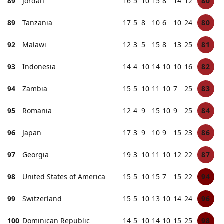
89
Jordan
16
5
10
15
8
14
12
80
89
Tanzania
17
5
8
10
6
10
24
80
92
Malawi
12
3
5
15
8
13
25
81
93
Indonesia
14
4
10
14
10
10
16
82
94
Zambia
15
5
10
11
10
7
25
83
95
Romania
12
4
9
15
10
9
25
84
96
Japan
17
3
9
10
9
15
23
86
97
Georgia
19
3
10
11
10
12
22
87
98
United States of America
15
5
10
15
7
15
22
94
99
Switzerland
15
5
10
13
10
14
24
96
100
Dominican Republic
14
5
10
14
10
15
25
98