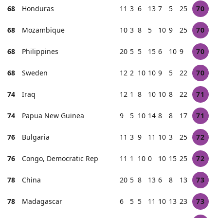
68
Honduras
11
3
6
13
7
5
25
70
68
Mozambique
10
3
8
5
10
9
25
70
68
Philippines
20
5
5
15
6
10
9
70
68
Sweden
12
2
10
10
9
5
22
70
74
Iraq
12
1
8
10
10
8
22
71
74
Papua New Guinea
9
5
10
14
8
8
17
71
76
Bulgaria
11
3
9
11
10
3
25
72
76
Congo, Democratic Rep
11
1
10
0
10
15
25
72
78
China
20
5
8
13
6
8
13
73
78
Madagascar
6
5
5
11
10
13
23
73