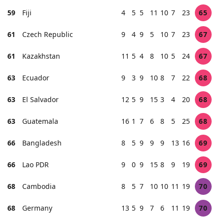
59
Fiji
4
5
5
11
10
7
23
65
61
Czech Republic
9
4
9
5
10
7
23
67
61
Kazakhstan
11
5
4
8
10
5
24
67
63
Ecuador
9
3
9
10
8
7
22
68
63
El Salvador
12
5
9
15
3
4
20
68
63
Guatemala
16
1
7
6
8
5
25
68
66
Bangladesh
8
5
9
9
9
13
16
69
66
Lao PDR
9
0
9
15
8
9
19
69
68
Cambodia
8
5
7
10
10
11
19
70
68
Germany
13
5
9
7
6
11
19
70