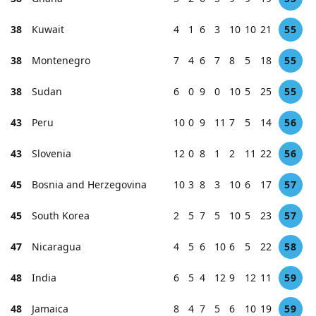
38
Kuwait
4
1
6
3
10
10
21
55
38
Montenegro
7
4
6
7
8
5
18
55
38
Sudan
6
0
9
0
10
5
25
55
43
Peru
10
0
9
11
7
5
14
56
43
Slovenia
12
0
8
1
2
11
22
56
45
Bosnia and Herzegovina
10
3
8
3
10
6
17
57
45
South Korea
2
5
7
5
10
5
23
57
47
Nicaragua
4
5
6
10
6
5
22
58
48
India
6
5
4
12
9
12
11
59
48
Jamaica
8
4
7
5
6
10
19
59