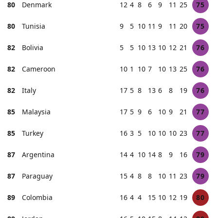
80
Denmark
12
4
8
6
9
11
25
75
80
Tunisia
9
5
10
11
9
11
20
75
82
Bolivia
5
5
10
13
10
12
21
76
82
Cameroon
10
1
10
7
10
13
25
76
82
Italy
17
5
8
13
6
8
19
76
85
Malaysia
17
5
9
6
10
9
21
77
85
Turkey
16
3
5
10
10
10
23
77
87
Argentina
14
4
10
14
8
9
16
79
87
Paraguay
15
4
8
8
10
11
23
79
89
Colombia
16
4
4
15
10
12
19
80