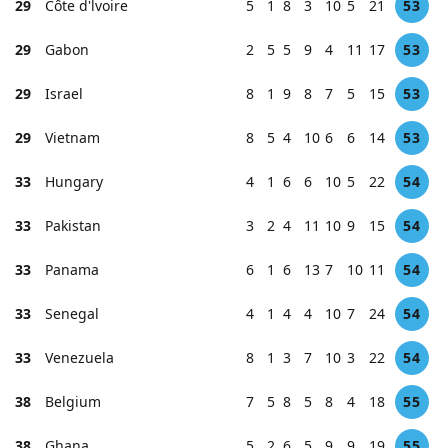
29
Côte d'lvoire
5
1
8
3
10
5
21
53
29
Gabon
2
5
5
9
4
11
17
53
29
Israel
8
1
9
8
7
5
15
53
29
Vietnam
8
5
4
10
6
6
14
53
33
Hungary
4
1
6
6
10
5
22
54
33
Pakistan
3
2
4
11
10
9
15
54
33
Panama
6
1
6
13
7
10
11
54
33
Senegal
4
1
4
4
10
7
24
54
33
Venezuela
8
1
3
7
10
3
22
54
38
Belgium
7
5
8
5
8
4
18
55
38
Ghana
5
2
6
5
9
9
19
55