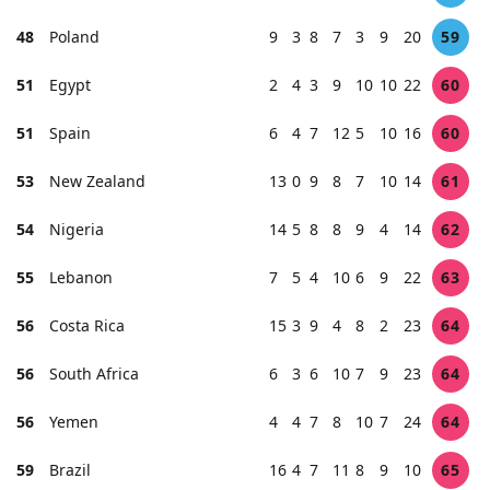
48
Poland
9
3
8
7
3
9
20
59
51
Egypt
2
4
3
9
10
10
22
60
51
Spain
6
4
7
12
5
10
16
60
53
New Zealand
13
0
9
8
7
10
14
61
54
Nigeria
14
5
8
8
9
4
14
62
55
Lebanon
7
5
4
10
6
9
22
63
56
Costa Rica
15
3
9
4
8
2
23
64
56
South Africa
6
3
6
10
7
9
23
64
56
Yemen
4
4
7
8
10
7
24
64
59
Brazil
16
4
7
11
8
9
10
65