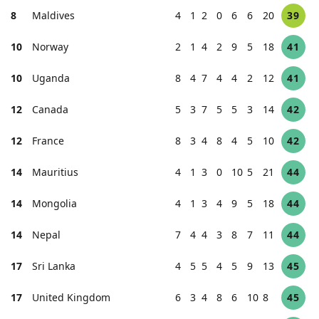
8
Maldives
4
1
2
0
6
6
20
39
10
Norway
2
1
4
2
9
5
18
41
10
Uganda
8
4
7
4
4
2
12
41
12
Canada
5
3
7
5
5
3
14
42
12
France
8
3
4
8
4
5
10
42
14
Mauritius
4
1
3
0
10
5
21
44
14
Mongolia
4
1
3
4
9
5
18
44
14
Nepal
7
4
4
3
8
7
11
44
17
Sri Lanka
4
5
5
4
5
9
13
45
17
United Kingdom
6
3
4
8
6
10
8
45