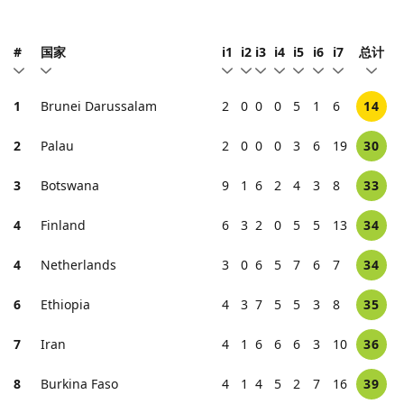
#
国家
i1
i2
i3
i4
i5
i6
i7
总计
1
Brunei Darussalam
2
0
0
0
5
1
6
14
2
Palau
2
0
0
0
3
6
19
30
3
Botswana
9
1
6
2
4
3
8
33
4
Finland
6
3
2
0
5
5
13
34
4
Netherlands
3
0
6
5
7
6
7
34
6
Ethiopia
4
3
7
5
5
3
8
35
7
Iran
4
1
6
6
6
3
10
36
8
Burkina Faso
4
1
4
5
2
7
16
39