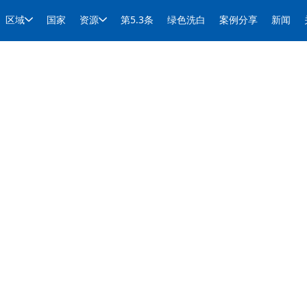
区域
国家
资源
第5.3条
绿色洗白
案例分享
新闻