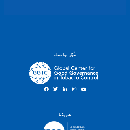
طُوِّر بواسطة
شريكنا