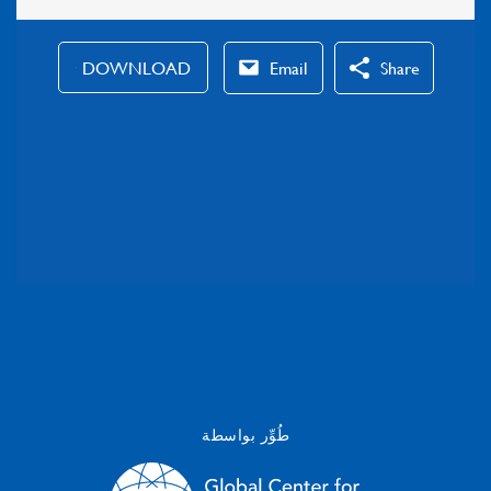
طُوِّر بواسطة