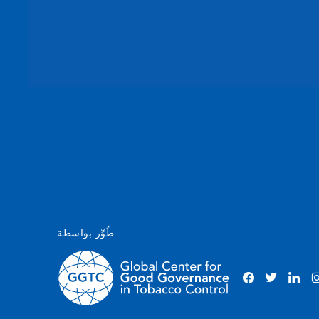
طُوِّر بواسطة