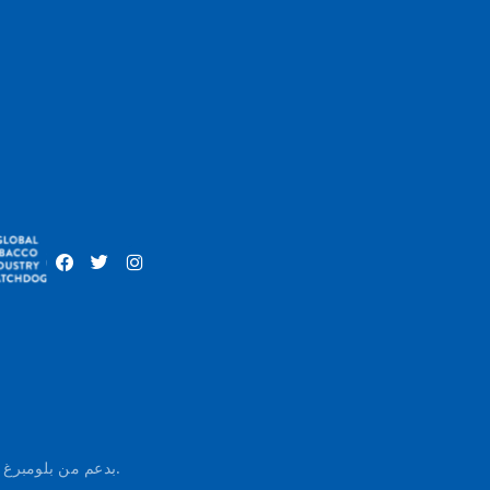
يُنتَج «مؤشر التدخل الصناعي العالمي للتبغ» (مؤشر التبغ العالمي) من قِبل المركز العالمي للحكم الرشيد في مكافحة التبغ (GGTC)، بدعم من بلومبرغ الخيرية.